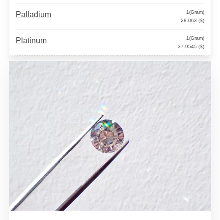
1(Gram)
Palladium
28.063 ($)
1(Gram)
Platinum
37.9545 ($)