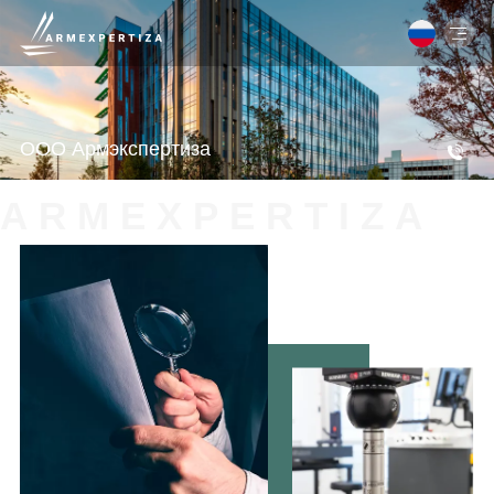
+374(43)06-19-19
+374(43)06-19-19
ООО Армэкспертиза
A
R
M
E
X
P
E
R
T
I
Z
A