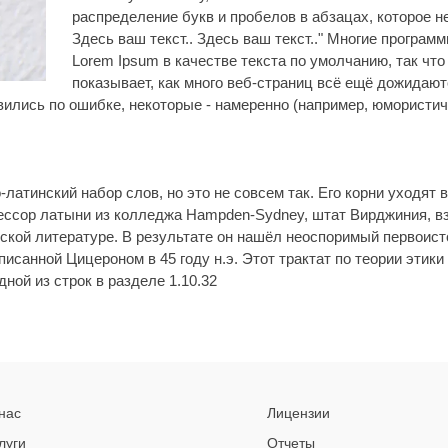
распределение букв и пробелов в абзацах, которое не
Здесь ваш текст.. Здесь ваш текст.." Многие програ
Lorem Ipsum в качестве текста по умолчанию, так что
показывает, как много веб-страниц всё ещё дожидаю
вились по ошибке, некоторые - намеренно (например, юмористич
латинский набор слов, но это не совсем так. Его корни уходят в
ессор латыни из колледжа Hampden-Sydney, штат Вирджиния, вз
нской литературе. В результате он нашёл неоспоримый первоисточ
написанной Цицероном в 45 году н.э. Этот трактат по теории эти
одной из строк в разделе 1.10.32
нас
Лицензии
луги
Отчеты